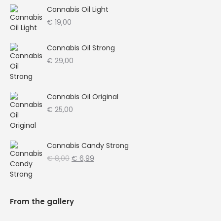
Cannabis Oil Light
€
19,00
Cannabis Oil Strong
€
29,00
Cannabis Oil Original
€
25,00
Cannabis Candy Strong
Oorspronkelijke
Huidige
€
8,00
€
6,99
prijs
prijs
was:
is:
€ 8,00.
€ 6,99.
From the gallery