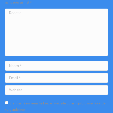
aangegeven met
*
Reactie
Naam *
Email *
Website
Sla mijn naam, e-mailadres, en website op in mijn browser voor de
volgende keer.