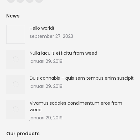
Facebook
X
YouTube
Instagram
page
page
page
page
News
opens
opens
opens
opens
in
in
in
in
Hello world!
new
new
new
new
september 27, 2023
window
window
window
window
Nulla iaculis efficitu from weed
januari 29, 2019
Duis cannabis – quis sem tempus enim suscipit
januari 29, 2019
Vivamus sodales condimentum eros from
weed
januari 29, 2019
Our products