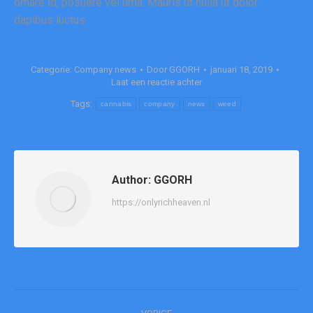
ornare id, posuere vel urna. Mauris ut nulla ut dolor
dapibus luctus.
Categorie:
Company news
Door
GGORH
januari 18, 2019
Laat een reactie achter
Tags:
cannabis
company
news
weed
Author:
GGORH
https://onlyrichheaven.nl
Bericht