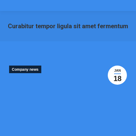
Curabitur tempor ligula sit amet fermentum
Je bent hier:
Company news
JAN
18