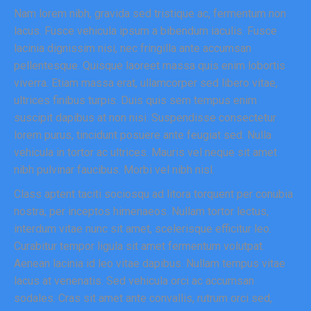
Nam lorem nibh, gravida sed tristique ac, fermentum non
lacus. Fusce vehicula ipsum a bibendum iaculis. Fusce
lacinia dignissim nisi, nec fringilla ante accumsan
pellentesque. Quisque laoreet massa quis enim lobortis
viverra. Etiam massa erat, ullamcorper sed libero vitae,
ultrices finibus turpis. Duis quis sem tempus enim
suscipit dapibus at non nisi. Suspendisse consectetur
lorem purus, tincidunt posuere ante feugiat sed. Nulla
vehicula in tortor ac ultrices. Mauris vel neque sit amet
nibh pulvinar faucibus. Morbi vel nibh nisl.
Class aptent taciti sociosqu ad litora torquent per conubia
nostra, per inceptos himenaeos. Nullam tortor lectus,
interdum vitae nunc sit amet, scelerisque efficitur leo.
Curabitur tempor ligula sit amet fermentum volutpat.
Aenean lacinia id leo vitae dapibus. Nullam tempus vitae
lacus at venenatis. Sed vehicula orci ac accumsan
sodales. Cras sit amet ante convallis, rutrum orci sed,