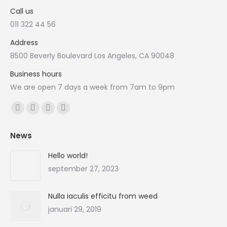
Call us
011 322 44 56
Address
8500 Beverly Boulevard Los Angeles, CA 90048
Business hours
We are open 7 days a week from 7am to 9pm
Vind ons op:
Facebook
X
YouTube
Instagram
page
page
page
page
News
opens
opens
opens
opens
in
in
in
in
Hello world!
new
new
new
new
september 27, 2023
window
window
window
window
Nulla iaculis efficitu from weed
januari 29, 2019